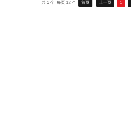
共
1
个 每页 12 个
首页
上一页
1