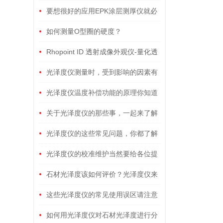
有这么难么？
要想很好的应用EPK涂层测厚仪就必
须足够的了解它
如何测量O型圈的硬度？
Rhopoint ID 透射成像外观仪-量化透
明添加剂在PP塑料中的光学性能
光泽度仪测量时，受到影响的因素有
哪些？
光泽度仪温度补偿功能的原理你知道
吗？
关于光泽度仪的那些事，一起来了解
下吧！
光泽度仪的这些常见问题，你都了解
么？
光泽度仪的校准维护当然要给各位提
个醒！
石材光泽度该如何评价？光泽度仪来
帮忙
这些光泽度仪的常见使用误区请注意
规避！
如何用光泽度仪对石材光泽度进行分