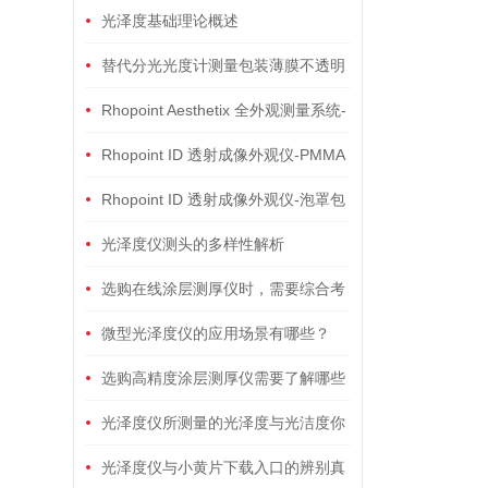
光泽度基础理论概述
替代分光光度计测量包装薄膜不透明
度的反射率仪
Rhopoint Aesthetix 全外观测量系统-
测量曲面光泽度新产品
Rhopoint ID 透射成像外观仪-PMMA
膜表面粗糙度和体散射的测量
Rhopoint ID 透射成像外观仪-泡罩包
装光学性能的检测方法
光泽度仪测头的多样性解析
选购在线涂层测厚仪时，需要综合考
虑这些因素
微型光泽度仪的应用场景有哪些？
选购高精度涂层测厚仪需要了解哪些
常识
光泽度仪所测量的光泽度与光洁度你
能区分吗？
光泽度仪与小黄片下载入口的辨别真