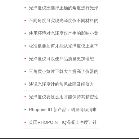
级？
光泽度仪应选择正确的角度进行光泽
度测量
不同角度可实现光泽度仪不同材料的
测量
使用环境对光泽度仪产生的影响小黄
片软件下载也要考虑在内
校准板要如何才能从光泽度仪上拿下
来？
光泽度仪可以使产品质量更加理想
三角度小黄片下载大全提高了仪器的
精度和分辨率
述说光泽度计的常见故障及维修方
法！
光泽度仪要这么用才能保持其精密性
Rhopoint ID 新产品：测量薄膜清晰
度的新型透射成像外观测试仪
英国RHOPOINT IQ混凝土净度计针
对混凝土表面光洁度的测量